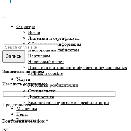
О центре
Врачи
Лицензии и сертификаты
Обязательная информация
Иногородним пациентам
Партнерам
Запись
Налоговый вычет
Политика в отношении обработки персональных
Записаться на прием
данных и coockie
Услуги
Изменить содержимое
Методики реабилитации
Специалисты
Диагностика
Комплексные программы реабилитации
Представьтесь *
Мы лечим
Цены
Контакты
Контактный телефон *
X