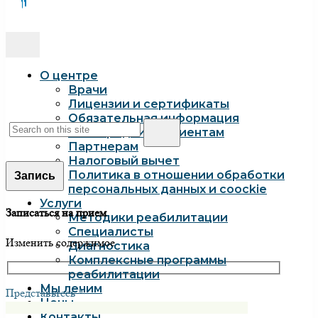
О центре
Врачи
Лицензии и сертификаты
Обязательная информация
Иногородним пациентам
Партнерам
Налоговый вычет
Политика в отношении обработки
Запись
персональных данных и coockie
Услуги
Записаться на прием
Методики реабилитации
Специалисты
Изменить содержимое
Диагностика
Комплексные программы
реабилитации
Мы лечим
Представьтесь *
Цены
Контакты