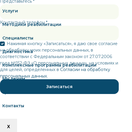
Представьтесь *
Услуги
Контактный телефон *
Методики реабилитации
Специалисты
Нажимая кнопку «Записаться», я даю свое согласие
на обработку моих персональных данных, в
Диагностика
соответствии с Федеральным законом от 27.07.2006
года №152-ФЗ «О персональных данных», на условиях и
Комплексные программы реабилитации
для целей, определенных в
Согласии на обработку
персональных данных
.
Мы лечим
Цены
Контакты
X