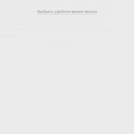
Нажимая кнопку «Записаться», я даю свое согласие на
обработку моих персональных данных, в соответствии с
Выбрать удобное время звонка
Федеральным законом от 27.07.2006 года №152-ФЗ «О
персональных данных», на условиях и для целей,
определенных в
Согласии на обработку персональных
данных
.