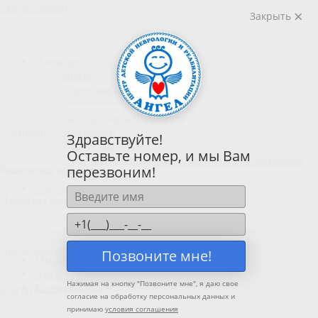
Skip to content
Закрыть
О центре
Врачи
Лицензии и сертификаты
Обязательная информация
Иногородним пациентам
Партнерам
Запись
Здравствуйте!
Налоговый вычет
Оставьте номер, и мы Вам
Политика в отношении обработки персональных
перезвоним!
Записаться на прием
данных и coockie
Услуги
Изменить содержимое
Методики реабилитации
Специалисты
Диагностика
Комплексные программы реабилитации
Представьтесь *
Позвоните мне!
Мы лечим
Цены
Нажимая на кнопку "
Позвоните мне
", я даю свое
Контакты
Контактный телефон *
согласие на обработку персональных данных и
принимаю
условия соглашения
X