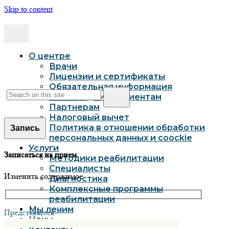
Skip to content
О центре
Врачи
Лицензии и сертификаты
Обязательная информация
Иногородним пациентам
Партнерам
Налоговый вычет
Политика в отношении обработки
Запись
персональных данных и coockie
Услуги
Записаться на прием
Методики реабилитации
Специалисты
Изменить содержимое
Диагностика
Комплексные программы
реабилитации
Мы лечим
Представьтесь *
Цены